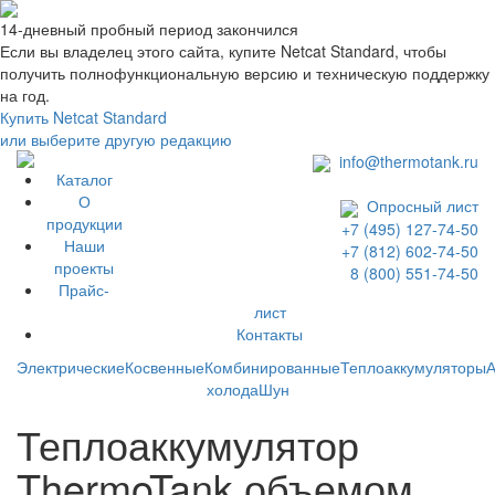
14-дневный пробный период закончился
Если вы владелец этого сайта, купите Netcat Standard, чтобы
получить полнофункциональную версию и техническую поддержку
на год.
Купить Netcat Standard
или выберите другую редакцию
info@thermotank.ru
Каталог
О
Опросный лист
продукции
+7 (495) 127-74-50
Наши
+7 (812) 602-74-50
проекты
8 (800) 551-74-50
Прайс-
лист
Контакты
Каталог
Электрические
Косвенные
Комбинированные
Теплоаккумуляторы
А
холода
Шун
Теплоаккумулятор
ThermoTank объемом