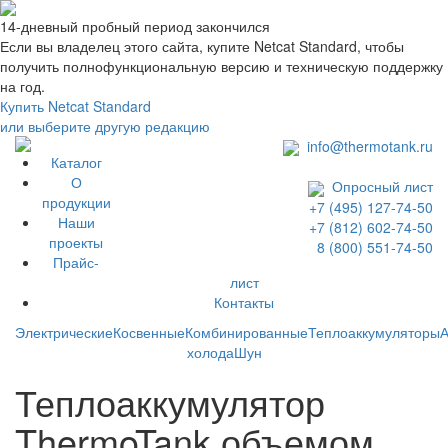
14-дневный пробный период закончился
Если вы владелец этого сайта, купите Netcat Standard, чтобы
получить полнофункциональную версию и техническую поддержку
на год.
Купить Netcat Standard
или выберите другую редакцию
info@thermotank.ru
Каталог
О
Опросный лист
продукции
+7 (495) 127-74-50
Наши
+7 (812) 602-74-50
проекты
8 (800) 551-74-50
Прайс-
лист
Контакты
Каталог
Электрические
Косвенные
Комбинированные
Теплоаккумуляторы
А
холода
Шун
Теплоаккумулятор
ThermoTank объемом