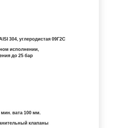
ISI 304, углеродистая 09Г2С
тном исполнении,
ния до 25 бар
 мин. вата 100 мм.
анительный клапаны