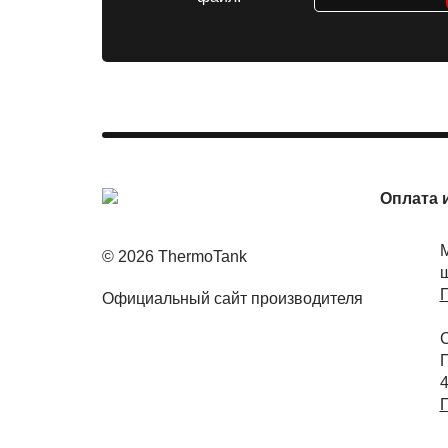
Оплата 
М
© 2026 ThermoTank
ш
П
Официальный сайт производителя
С
П
П