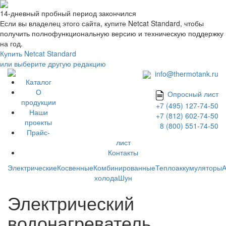
14-дневный пробный период закончился
Если вы владелец этого сайта, купите Netcat Standard, чтобы
получить полнофункциональную версию и техническую поддержку
на год.
Купить Netcat Standard
или выберите другую редакцию
info@thermotank.ru
Каталог
О
Опросный лист
продукции
+7 (495) 127-74-50
Наши
+7 (812) 602-74-50
проекты
8 (800) 551-74-50
Прайс-
лист
Контакты
Каталог
Электрические
Косвенные
Комбинированные
Теплоаккумуляторы
А
холода
Шун
Электрический
водонагреватель