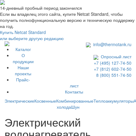
14-дневный пробный период закончился
Если вы владелец этого сайта, купите Netcat Standard, чтобы
получить полнофункциональную версию и техническую поддержку
на год.
Купить Netcat Standard
или выберите другую редакцию
info@thermotank.ru
Каталог
О
Опросный лист
продукции
+7 (495) 127-74-50
Наши
+7 (812) 602-74-50
проекты
8 (800) 551-74-50
Прайс-
лист
Контакты
Каталог
Электрические
Косвенные
Комбинированные
Теплоаккумуляторы
А
холода
Шун
Электрический
водонагреватель