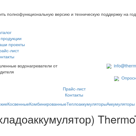
учить полнофункциональную версию и техническую поддержку на год
аталог
 продукции
аши проекты
райс-лист
онтакты
ленные водонагреватели от
info@therm
дителя
Опросн
Прайс-лист
Контакты
ские
Косвенные
Комбинированные
Теплоаккумуляторы
Аккумуляторы
хладоаккумулятор) Therm