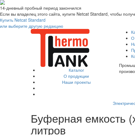
14-дневный пробный период закончился
Если вы владелец этого сайта, купите Netcat Standard, чтобы пол
Купить Netcat Standard
или выберите другую редакцию
К
О
Н
П
К
Промыш
Каталог
произво
О продукции
Наши проекты
Каталог
Электриче
Буферная емкость (
литров