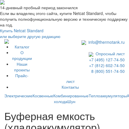
14-дневный пробный период закончился
Если вы владелец этого сайта, купите Netcat Standard, чтобы
получить полнофункциональную версию и техническую поддержку
на год.
Купить Netcat Standard
или выберите другую редакцию
info@thermotank.ru
Каталог
О
Опросный лист
продукции
+7 (495) 127-74-50
Наши
+7 (812) 602-74-50
проекты
8 (800) 551-74-50
Прайс-
лист
Контакты
Каталог
Электрические
Косвенные
Комбинированные
Теплоаккумуляторы
А
холода
Шун
Буферная емкость
(хладоаккумулятор)